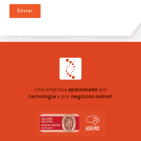
Enviar
Uma empresa
apaixonada
por
tecnologia
e por
negócios online!