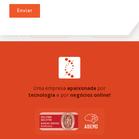
Enviar
Uma empresa
apaixonada
por
tecnologia
e por
negócios online!