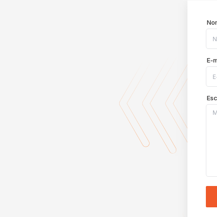
No
E-m
Es