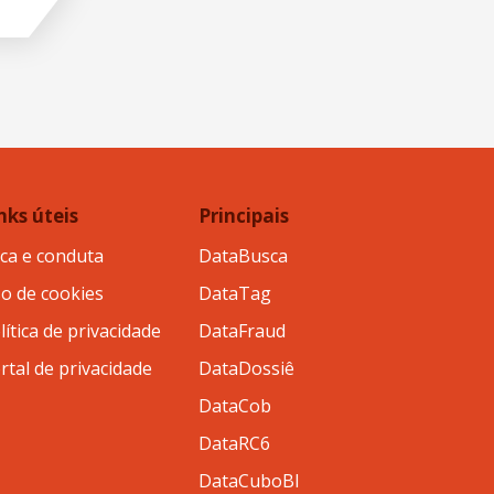
nks úteis
Principais
ica e conduta
DataBusca
o de cookies
DataTag
lítica de privacidade
DataFraud
rtal de privacidade
DataDossiê
DataCob
DataRC6
DataCuboBI