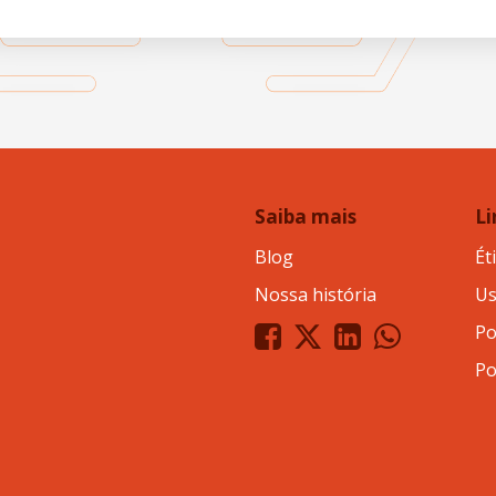
Saiba mais
Li
Blog
Ét
Nossa história
Us
Po
Po